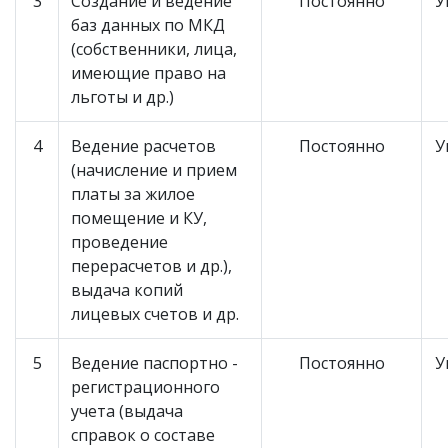
3
Создание и ведение
Постоянно
У
баз данных по МКД
(собственники, лица,
имеющие право на
льготы и др.)
4
Ведение расчетов
Постоянно
У
(начисление и прием
платы за жилое
помещение и КУ,
проведение
перерасчетов и др.),
выдача копий
лицевых счетов и др.
5
Ведение паспортно -
Постоянно
У
регистрационного
учета (выдача
справок о составе