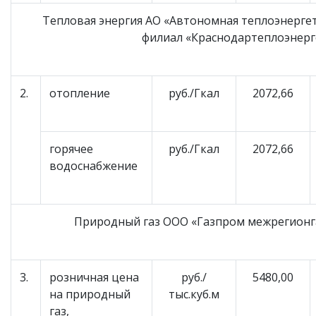
Тепловая энергия АО «Автономная теплоэнергет
филиал «Краснодартеплоэнерг
2.
отопление
руб./Гкал
2072,66
горячее
руб./Гкал
2072,66
водоснабжение
Природный газ ООО «Газпром межрегионг
3.
розничная цена
руб./
5480,00
на природный
тыс.куб.м
газ,