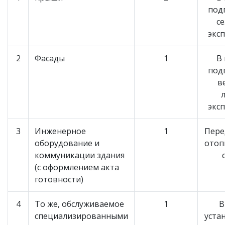
под
с
экс
2
Фасады
1
В
под
в
экс
3
Инженерное
1
Пере
оборудование и
отоп
коммуникации здания
(с оформлением акта
готовности)
4
То же, обслуживаемое
1
В
специализированными
уста