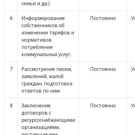
семьи и др.)
6
Информирование
Постоянно
У
собственников об
изменении тарифов и
нормативов
потребления
коммунальных услуг.
7
Рассмотрение писем,
Постоянно
У
заявлений, жалоб
граждан, подготовка
ответов по ним.
8
Заключение
Постоянно
У
договоров с
ресурсоснабжающими
организациями,
поставщиками,