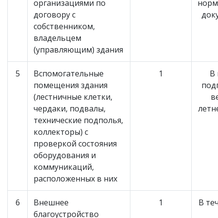
организациями по
норм
договору с
док
собственником,
владельцем
(управляющим) здания
5
Вспомогательные
1
В
помещения здания
под
(лестничные клетки,
в
чердаки, подвалы,
летн
технические подполья,
коллекторы) с
проверкой состояния
оборудования и
коммуникаций,
расположенных в них
6
Внешнее
1
В те
благоустройство